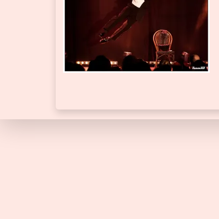
Sacre Burlesque Festival
8 déce